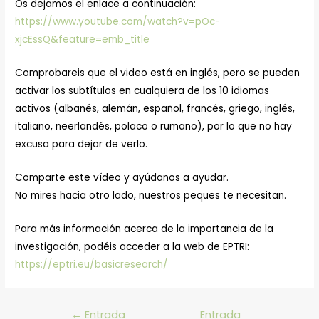
Os dejamos el enlace a continuación:
https://www.youtube.com/watch?v=pOc-
xjcEssQ&feature=emb_title
Comprobareis que el video está en inglés, pero se pueden
activar los subtítulos en cualquiera de los 10 idiomas
activos (albanés, alemán, español, francés, griego, inglés,
italiano, neerlandés, polaco o rumano), por lo que no hay
excusa para dejar de verlo.
Comparte este vídeo y ayúdanos a ayudar.
No mires hacia otro lado, nuestros peques te necesitan.
Para más información acerca de la importancia de la
investigación, podéis acceder a la web de EPTRI:
https://eptri.eu/basicresearch/
Navegación
←
Entrada
Entrada