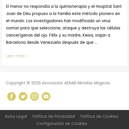
El menor no respondía a la quimioterapia y el Hospital Sant
Joan de Déu propuso a la familia este método pionero en
el mundo. Los investigadores han modificado un virus
común para que seleccione, ataque y destruya las células
cancerígenas del ojo. Félix y su madre, Keisa, viajan a
Barcelona desde Venezuela después de que …
Félix,
Leer más »
uno
de
nuestros
Copyright © 2026
Asociación AENAR Miradas Mágicas
pequeños
valientes
supera
el
Retinoblastoma
Aviso Legal
Política de Privacidad
Política de Cookies
gracias
Configuración de Cookies
al