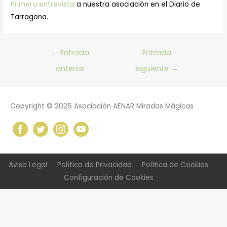
Primera entrevista
a nuestra asociación en el Diario de
Tarragona.
Navegación
←
Entrada
Entrada
de
anterior
siguiente
→
entradas
Copyright © 2026
Asociación AENAR Miradas Mágicas
Aviso Legal
Política de Privacidad
Política de Cookies
Configuración de Cookies